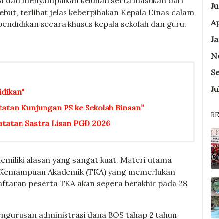
ya dan menyampaikan keluhan serta masukan dari
Ju
but, terlihat jelas keberpihakan Kepala Dinas dalam
A
endidikan secara khusus kepala sekolah dan guru.
Ja
N
S
Ju
dikan"
tatan Kunjungan PS ke Sekolah Binaan”
R
tatan Sastra Lisan PGD 2026
memiliki alasan yang sangat kuat. Materi utama
es Kemampuan Akademik (TKA) yang memerlukan
ndaftaran peserta TKA akan segera berakhir pada 28
 pengurusan administrasi dana BOS tahap 2 tahun