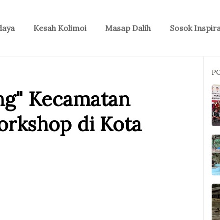
daya
Kesah Kolimoi
Masap Dalih
Sosok Inspira
P
ng" Kecamatan
orkshop di Kota