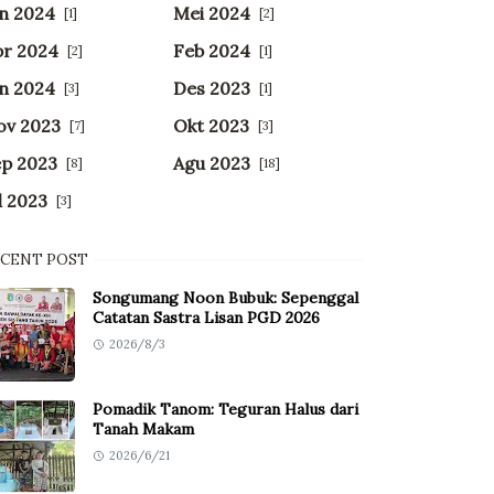
n 2024
Mei 2024
[1]
[2]
pr 2024
Feb 2024
[2]
[1]
n 2024
Des 2023
[3]
[1]
ov 2023
Okt 2023
[7]
[3]
ep 2023
Agu 2023
[8]
[18]
l 2023
[3]
ECENT POST
Songumang Noon Bubuk: Sepenggal
Catatan Sastra Lisan PGD 2026
2026/8/3
Pomadik Tanom: Teguran Halus dari
Tanah Makam
2026/6/21