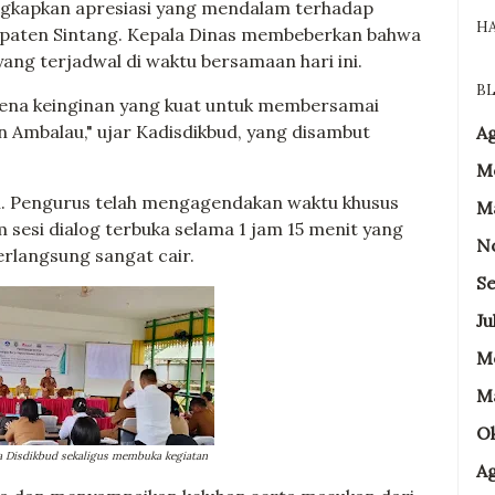
gkapkan apresiasi yang mendalam terhadap
H
bupaten Sintang. Kepala Dinas membeberkan bahwa
ang terjadwal di waktu bersamaan hari ini.
BL
karena keinginan yang kuat untuk membersamai
 Ambalau," ujar Kadisdikbud, yang disambut
A
M
l. Pengurus telah mengagendakan waktu khusus
M
 sesi dialog terbuka selama 1 jam 15 menit yang
N
erlangsung sangat cair.
Se
Ju
Me
M
O
a Disdikbud sekaligus membuka kegiatan
A