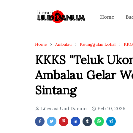
Home
Bu
Home
Ambalau
Keunggulan Lokal
KKG
KKKS "Teluk Uko
Ambalau Gelar W
Sintang
Literasi Uud Danum
Feb 10, 2026