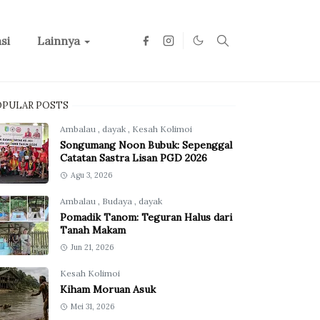
si
Lainnya
OPULAR POSTS
Ambalau
,
dayak
,
Kesah Kolimoi
Songumang Noon Bubuk: Sepenggal
Catatan Sastra Lisan PGD 2026
Agu 3, 2026
Ambalau
,
Budaya
,
dayak
Pomadik Tanom: Teguran Halus dari
Tanah Makam
Jun 21, 2026
Kesah Kolimoi
Kiham Moruan Asuk
Mei 31, 2026