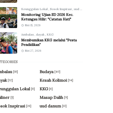
Keunggulan Lokal
,
Sosok Inspirasi
,
uud danum
Monitoring Ujian SD 2026 Kec.
Ketungau Hilir: "Catatan Hati"
Mei 15, 2026
Ambalau
,
dayak
,
KKG
Membumikan KKG melalui "Pesta
Pendidikan"
Mei 27, 2026
ATEGORIES
mbalau
Budaya
[18]
[40]
ayak
Kesah Kolimoi
[32]
[34]
unggulan Lokal
KKG
[8]
[6]
liner
Masap Dalih
[1]
[9]
sok Inspirasi
uud danum
[26]
[13]