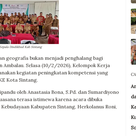
Kepala Disdikbud Kab Sintang
an geografis bukan menjadi penghalang bagi
 Ambalau. Selasa (10/2/2026), Kelompok Kerja
sanakan kegiatan peningkatan kompetensi yang
C
KE Kota Sintang.
A
dipandu oleh Anastasia Bona, S.Pd. dan Sumardiyono
d
uasana terasa istimewa karena acara dibuka
n Kebudayaan Kabupaten Sintang, Herkolanus Roni,
Ke
Ku
So