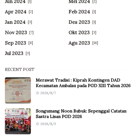
Jun 2024
Mei 2024
[1]
[2]
Apr 2024
Feb 2024
[2]
[1]
Jan 2024
Des 2023
[3]
[1]
Nov 2023
Okt 2023
[7]
[3]
Sep 2023
Agu 2023
[8]
[18]
Jul 2023
[3]
RECENT POST
Merawat Tradisi : Kiprah Kontingen DAD
Kecamatan Ambalau pada PGD XIII Tahun 2026
2026/8/7
Songumang Noon Bubuk: Sepenggal Catatan
Sastra Lisan PGD 2026
2026/8/3