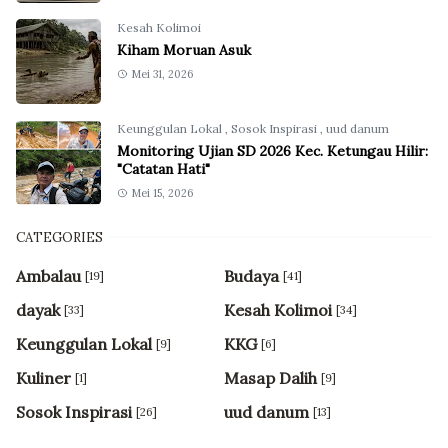
Kesah Kolimoi
Kiham Moruan Asuk
Mei 31, 2026
Keunggulan Lokal
,
Sosok Inspirasi
,
uud danum
Monitoring Ujian SD 2026 Kec. Ketungau Hilir:
"Catatan Hati"
Mei 15, 2026
CATEGORIES
Ambalau
Budaya
[19]
[41]
dayak
Kesah Kolimoi
[33]
[34]
Keunggulan Lokal
KKG
[9]
[6]
Kuliner
Masap Dalih
[1]
[9]
Sosok Inspirasi
uud danum
[26]
[13]