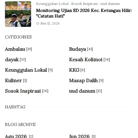
Keunggulan Lokal
,
Sosok Inspirasi
,
uud danum
Monitoring Ujian SD 2026 Kec. Ketungau Hilir:
"Catatan Hati"
Mei 15, 2026
CATEGORIES
Ambalau
Budaya
[19]
[41]
dayak
Kesah Kolimoi
[33]
[34]
Keunggulan Lokal
KKG
[9]
[6]
Kuliner
Masap Dalih
[1]
[9]
Sosok Inspirasi
uud danum
[26]
[13]
HASHTAG
BLOG ARCHIVE
Agu 2026
Jun 2026
[2]
[1]