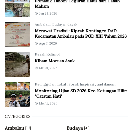
Pomadik Tanom: Teguran Halus dari Tanah
Makam
Jun 21, 2026
Ambalau
,
Budaya
,
dayak
Merawat Tradisi : Kiprah Kontingen DAD
Kecamatan Ambalau pada PGD XIII Tahun 2026
Agu 7, 2026
Kesah Kolimoi
Kiham Moruan Asuk
Mei 31, 2026
Keunggulan Lokal
,
Sosok Inspirasi
,
uud danum
Monitoring Ujian SD 2026 Kec. Ketungau Hilir:
"Catatan Hati"
Mei 15, 2026
CATEGORIES
Ambalau
Budaya
[19]
[41]