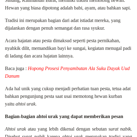
Sintang, Kalimantan Barat, memiliki tradisi memotong hewan.
Hewan yang biasa dipotong adalah babi, ayam, atau bahkan sapi.
Tradisi ini merupakan bagian dari adat istiadat mereka, yang
dijalankan dengan penuh semangat dan rasa syukur.
Acara hajatan atau pesta dimaksud seperti pesta pernikahan,
nyahkik dilit, memandikan bayi ke sungai, kegiatan menugal padi
di ladang dan acara hajatan lainnya.
Baca juga :
Hopong Prosesi Penyambutan Ala Suku Dayak Uud
Danum
Ada hal unik yang cukup menjadi perhatian tuan pesta, tetua adat
bahkan pengunjung pesta saat usai memotong hewan kurban
yaitu
ahtoi urak.
Bagian-bagian ahtoi urak yang dapat memberikan pesan
Ahtoi urak
atau yang lebih dikenal dengan sebutan s
urat nabik.
Disebut
surat nabik
karena
ahtoi urak
merupakan tradisi yang