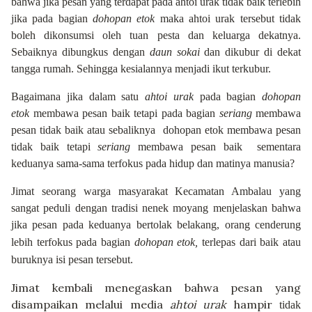
bahwa jika pesan yang terdapat pada ahtoi urak tidak baik terlebih
jika pada bagian
dohopan etok
maka ahtoi urak tersebut tidak
boleh dikonsumsi oleh tuan pesta dan keluarga dekatnya.
Sebaiknya dibungkus dengan
daun
sokai
dan dikubur di dekat
tangga rumah. Sehingga kesialannya menjadi ikut terkubur.
Bagaimana jika dalam satu
ahtoi urak
pada bagian
dohopan
etok
membawa pesan baik tetapi pada bagian
seriang
membawa
pesan tidak baik atau sebaliknya dohopan etok membawa pesan
tidak baik tetapi
seriang
membawa pesan baik sementara
keduanya sama-sama terfokus pada hidup dan matinya manusia?
Jimat seorang warga masyarakat Kecamatan Ambalau yang
sangat peduli dengan tradisi nenek moyang menjelaskan bahwa
jika pesan pada keduanya bertolak belakang,
orang cenderung
lebih terfokus pada bagian
dohopan etok,
terlepas dari baik atau
buruknya isi pesan tersebut.
Jimat kembali menegaskan bahwa pesan yang
disampaikan melalui media
ahtoi urak
hampir
tidak