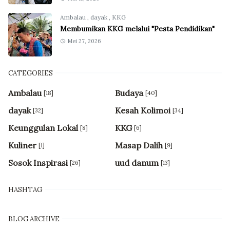
Ambalau
,
dayak
,
KKG
Membumikan KKG melalui "Pesta Pendidikan"
Mei 27, 2026
CATEGORIES
Ambalau
Budaya
[18]
[40]
dayak
Kesah Kolimoi
[32]
[34]
Keunggulan Lokal
KKG
[8]
[6]
Kuliner
Masap Dalih
[1]
[9]
Sosok Inspirasi
uud danum
[26]
[13]
HASHTAG
BLOG ARCHIVE