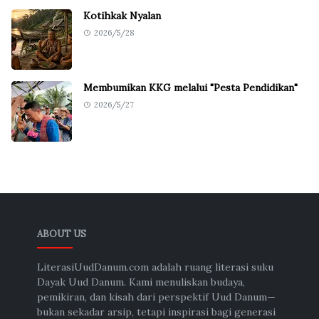
Kotihkak Nyalan
2026/5/28
Membumikan KKG melalui "Pesta Pendidikan"
2026/5/27
ABOUT US
LiterasiUudDanum.com adalah ruang literasi suku
Dayak Uud Danum. Kami menuliskan budaya,
pemikiran, dan kisah dari perspektif Uud Danum—
bukan sekadar arsip, tetapi inspirasi bagi generasi