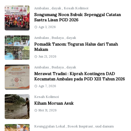
Ambalau
,
dayak
,
Kesah Kolimoi
Songumang Noon Bubuk: Sepenggal Catatan
Sastra Lisan PGD 2026
Agu 3, 2026
Ambalau
,
Budaya
,
dayak
Pomadik Tanom: Teguran Halus dari Tanah
Makam
Jun 21, 2026
Ambalau
,
Budaya
,
dayak
Merawat Tradisi : Kiprah Kontingen DAD
Kecamatan Ambalau pada PGD XIII Tahun 2026
Agu 7, 2026
Kesah Kolimoi
Kiham Moruan Asuk
Mei 31, 2026
Keunggulan Lokal
,
Sosok Inspirasi
,
uud danum