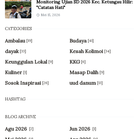
Monitoring Ujian SD 2026 Kec. Ketungau Hilir:
"Catatan Hati"
Mei 15, 2026
CATEGORIES
Ambalau
Budaya
[19]
[41]
dayak
Kesah Kolimoi
[33]
[34]
Keunggulan Lokal
KKG
[9]
[6]
Kuliner
Masap Dalih
[1]
[9]
Sosok Inspirasi
uud danum
[26]
[13]
HASHTAG
BLOG ARCHIVE
Agu 2026
Jun 2026
[2]
[1]