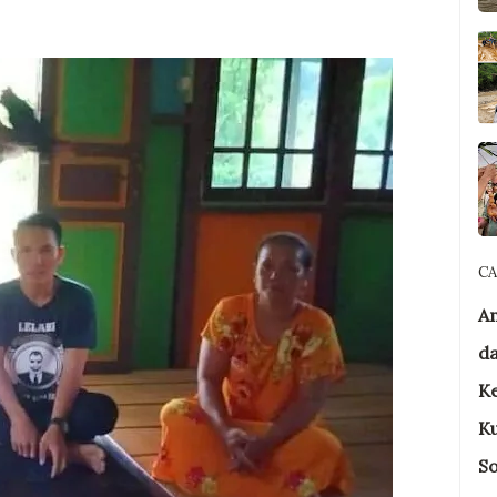
C
A
d
Ke
Ku
So