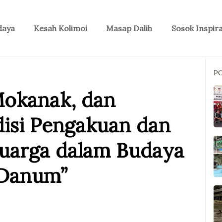
daya
Kesah Kolimoi
Masap Dalih
Sosok Inspira
P
Mokanak, dan
isi Pengakuan dan
uarga dalam Budaya
 Danum”