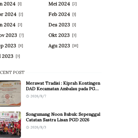
n 2024
Mei 2024
[1]
[2]
pr 2024
Feb 2024
[2]
[1]
n 2024
Des 2023
[3]
[1]
ov 2023
Okt 2023
[7]
[3]
ep 2023
Agu 2023
[8]
[18]
l 2023
[3]
ECENT POST
Merawat Tradisi : Kiprah Kontingen
DAD Kecamatan Ambalau pada PGD
XIII Tahun 2026
2026/8/7
Songumang Noon Bubuk: Sepenggal
Catatan Sastra Lisan PGD 2026
2026/8/3