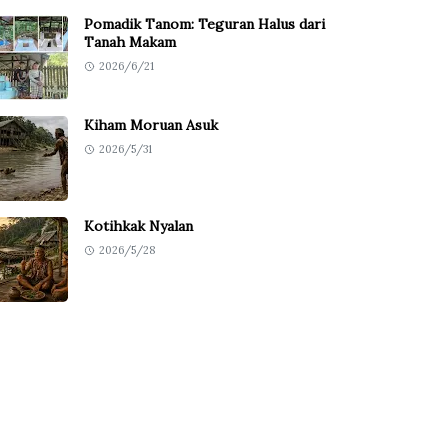
Pomadik Tanom: Teguran Halus dari
Tanah Makam
2026/6/21
Kiham Moruan Asuk
2026/5/31
Kotihkak Nyalan
2026/5/28