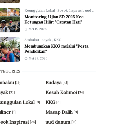
Keunggulan Lokal
,
Sosok Inspirasi
,
uud danum
Monitoring Ujian SD 2026 Kec.
Ketungau Hilir: "Catatan Hati"
Mei 15, 2026
Ambalau
,
dayak
,
KKG
Membumikan KKG melalui "Pesta
Pendidikan"
Mei 27, 2026
ATEGORIES
mbalau
Budaya
[19]
[41]
ayak
Kesah Kolimoi
[33]
[34]
unggulan Lokal
KKG
[9]
[6]
liner
Masap Dalih
[1]
[9]
sok Inspirasi
uud danum
[26]
[13]