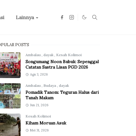
si
Lainnya
OPULAR POSTS
Ambalau
,
dayak
,
Kesah Kolimoi
Songumang Noon Bubuk: Sepenggal
Catatan Sastra Lisan PGD 2026
Agu 3, 2026
Ambalau
,
Budaya
,
dayak
Pomadik Tanom: Teguran Halus dari
Tanah Makam
Jun 21, 2026
Kesah Kolimoi
Kiham Moruan Asuk
Mei 31, 2026