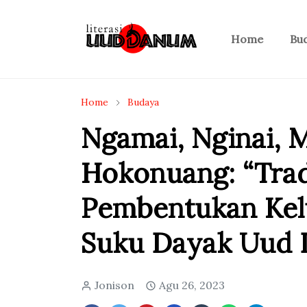
Home
Bu
Home
Budaya
Ngamai, Nginai, 
Hokonuang: “Trad
Pembentukan Kel
Suku Dayak Uud
Jonison
Agu 26, 2023