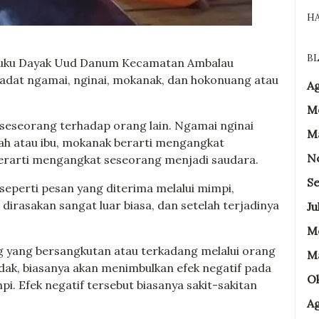
H
BL
 suku Dayak Uud Danum Kecamatan Ambalau
 adat ngamai, nginai, mokanak, dan hokonuang atau
A
M
n seseorang terhadap orang lain. Ngamai nginai
M
ah atau ibu, mokanak berarti mengangkat
N
erarti mengangkat seseorang menjadi saudara.
Se
, seperti pesan yang diterima melalui mimpi,
dirasakan sangat luar biasa, dan setelah terjadinya
Ju
Me
ng yang bersangkutan atau terkadang melalui orang
M
 tidak, biasanya akan menimbulkan efek negatif pada
O
pi. Efek negatif tersebut biasanya sakit-sakitan
A