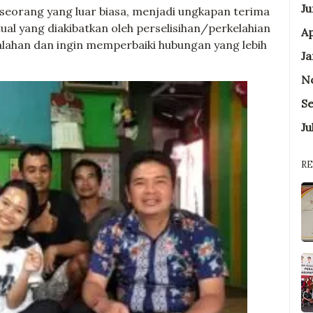
Ju
seseorang yang luar biasa, menjadi ungkapan terima
tual yang diakibatkan oleh perselisihan/perkelahian
A
alahan dan ingin memperbaiki hubungan yang lebih
Ja
N
S
Ju
R