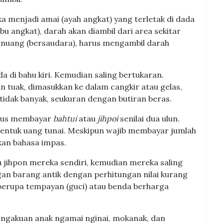
ka menjadi amai (ayah angkat) yang terletak di dada
(ibu angkat), darah akan diambil dari area sekitar
konuang (bersaudara), harus mengambil darah
 di bahu kiri. Kemudian saling bertukaran.
tuak, dimasukkan ke dalam cangkir atau gelas,
tidak banyak, seukuran dengan butiran beras.
harus membayar
bahtui
atau
jihpoi
senilai dua ulun.
m bentuk uang tunai. Meskipun wajib membayar jumlah
kan bahasa impas.
u jihpon mereka sendiri, kemudian mereka saling
an barang antik dengan perhitungan nilai kurang
 berupa tempayan (guci) atau benda berharga
engakuan anak ngamai nginai, mokanak, dan