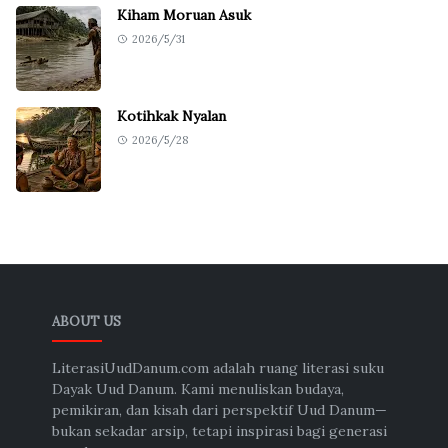
Kiham Moruan Asuk
2026/5/31
Kotihkak Nyalan
2026/5/28
ABOUT US
LiterasiUudDanum.com adalah ruang literasi suku
Dayak Uud Danum. Kami menuliskan budaya,
pemikiran, dan kisah dari perspektif Uud Danum—
bukan sekadar arsip, tetapi inspirasi bagi generasi