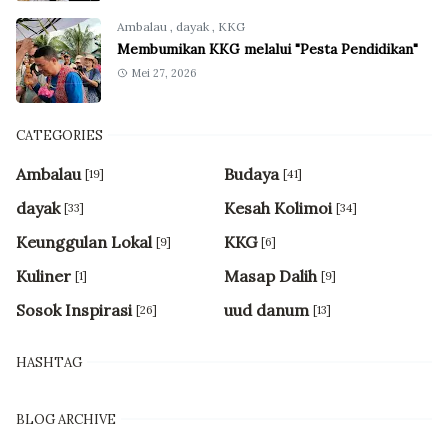
Ambalau
,
dayak
,
KKG
Membumikan KKG melalui "Pesta Pendidikan"
Mei 27, 2026
CATEGORIES
Ambalau
Budaya
[19]
[41]
dayak
Kesah Kolimoi
[33]
[34]
Keunggulan Lokal
KKG
[9]
[6]
Kuliner
Masap Dalih
[1]
[9]
Sosok Inspirasi
uud danum
[26]
[13]
HASHTAG
BLOG ARCHIVE