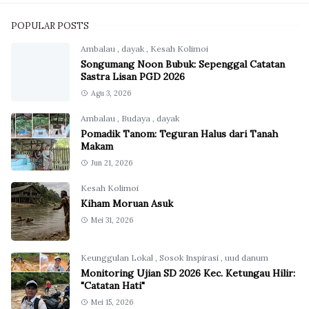
POPULAR POSTS
Ambalau
,
dayak
,
Kesah Kolimoi
Songumang Noon Bubuk: Sepenggal Catatan
Sastra Lisan PGD 2026
Agu 3, 2026
Ambalau
,
Budaya
,
dayak
Pomadik Tanom: Teguran Halus dari Tanah
Makam
Jun 21, 2026
Kesah Kolimoi
Kiham Moruan Asuk
Mei 31, 2026
Keunggulan Lokal
,
Sosok Inspirasi
,
uud danum
Monitoring Ujian SD 2026 Kec. Ketungau Hilir:
"Catatan Hati"
Mei 15, 2026